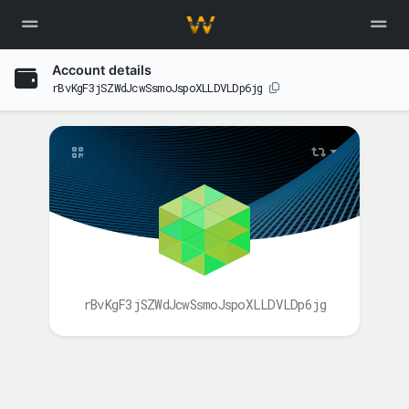
Account details
rBvKgF3jSZWdJcwSsmoJspoXLLDVLDp6jg
rBvKgF3jSZWdJcwSsmoJspoXLLDVLDp6jg
BALANCE(S)
XAH
